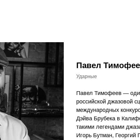
Павел Тимофе
Ударные
Павел Тимофеев — один
российской джазовой сц
международных конкурсо
Дэйва Брубека в Калиф
такими легендами джаза
Игорь Бутман, Георгий 